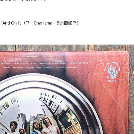
 ‘And On It（’7 Charisma 5th最終作）