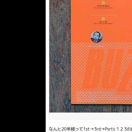
なんと20年経って1st→3rd→Psrts 