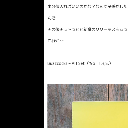
半分位入ればいいのかな？なんて予感がした
んで
その後チラ〜っとと新譜のリリーッスもあっ
これｹﾞﾄｰ
Buzzcocks – All Set（’96 I.R,S.）