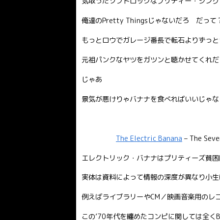
気取ったソフトロックなプリティー・シング
俺達のPretty Thingsじゃないだろ だって
もっとロウでガレージ番長で転石よりずっと
元祖パンクなヤツをガツンと聴かせてくれだ
じゃあ
景気が悪けりゃバナナを食べればいいじゃな
The Electric Banana
– The Sev
エレクトリック・バナナはプリティーズ貧困
実体は資料によって情報の深度が異なり小生
例えばライブラリーやCM／映画音楽用のレ
この’70年代を纏めたコンピに関しては全く