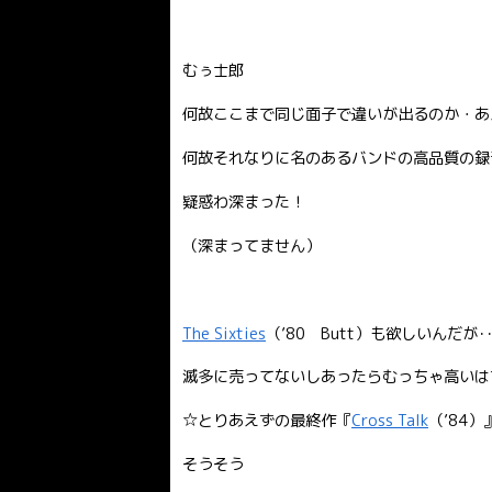
むぅ士郎
何故ここまで同じ面子で違いが出るのか・あ
何故それなりに名のあるバンドの高品質の録
疑惑わ深まった！
（深まってません）
The Sixties
（’80 Butt）も欲しいんだが･･
滅多に売ってないしあったらむっちゃ高いは
☆とりあえずの最終作『
Cross Talk
（’84
そうそう