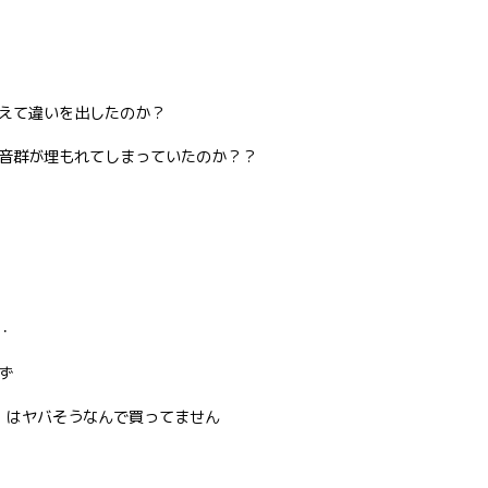
えて違いを出したのか？
音群が埋もれてしまっていたのか？？
･
ず
）』はヤバそうなんで買ってません