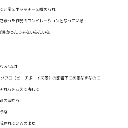
て非常にキャッチーに纏められ
で録った作品のコンピレーションとなっている
すれば良かったじゃないみたいな
アルバムは
→ソフロ（ビーチボーイズ等）の影響下にあるなずなのに
それらをあえて廃して
&Bの魂から
ような
成されているのよね