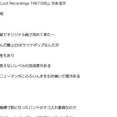
t Recordings 1967/68)』があるが
明
て総てオリジナル曲で攻めて来たー
んだ轍上のUKサイケポップなんだが
性もあり
思えないレベルの完成度がある
ニューマンがこのふいんきを引き継いだ感がある
崩壊寸前になったバンドのテコ入れ要員なので