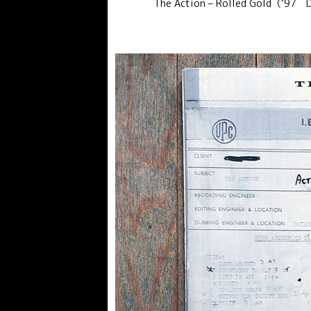
The Action – Rolled Gold（’97 Di