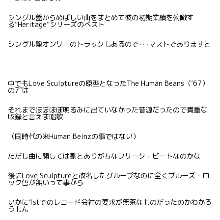
シングル盤からめぼしい曲をまとめて彼の初期業績を俯瞰す
る”Heritage”シリーズのベスト
シングル盤オンリーのトラックもあるので･･･マストでありますと
中でもLove Sculptureの原型となったThe Human Beans（’67）
の7″は
それまでほぼほぼ明るみに出ていなかった音源だったので貴重な
収録と言えま唱歌
（同時代の米Human Beinzの事ではない）
ただし曲に関しては割とありがちなフリーク・ビートなのかな
後にLove Sculptureと改名したグループなのに全くブルーズ・ロ
ック色が無いって事から
いかに1stでのレコード会社の要求が無茶なものだったのかわかろ
うもん