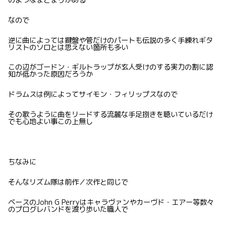
なので
逆に曲によっては鍵盤や管だけのパートも伝説の多く手練れギタ
リストのソロとは思えない箇所も多い
この辺がゴードン・ギルトラップが玄人受けのする実力の割に認
知が低かった原因だろうか
ドラムスは例によってサイモン・フィリップスなので
その歌うように曲をリードする流麗な手足捌きを聴いているだけ
でも心地よい事この上無し
ちなみに
そんなリズム隊は前作／次作と同じで
ベースのJohn G Perryはキャラヴァンやカーヴド・エアー等数々
のプログレバンドを渡り歩いた職人で