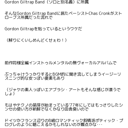
Gordon Giltrap Band（ソロと別名義）に所属
そんなGordon Giltrap Bandに居たベーシストChas Cronkがスト
ローブス所属だった流れで
Gordon Giltrapを貼っているというワケだ
（解りにくいしめんどくせぇわ！）
前作同様全編インストゥルメンタルの無ヴォーカルアルバムで
ぶっちゃけうっかりするとBGM的に聞き流してしまうイージーリ
スニング的な安っぽい要素もあり
（ジャケの素人っぽいエアブラシ・アートもそんな感じが漂うで
しょ）
もはやテクノの萌芽が始まっている’77年にしてはもっさりしたシ
ンセの使い方が新鮮でなくかなり田舎臭いので
ドイツかフランス辺りのB級ロマンティック叙情派ポティック・プ
ログレのように聴こえるかもしれないのが難点かな･･･