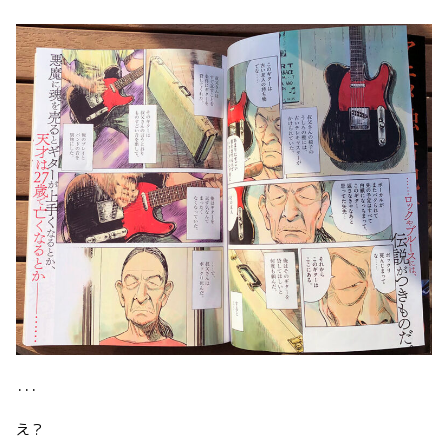
･･･
え？