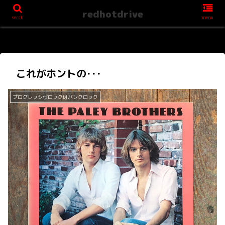
redhotdrive
serch
menu
これがホントの･･･
プログレッシヴロックはパンクロック