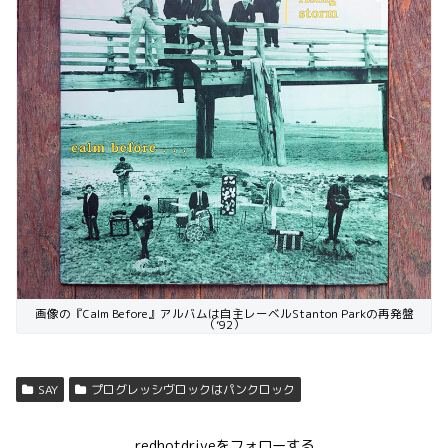
画像の『Calm Before』アルバムは自主レーベルStanton Parkの再発盤
（’92）
SAY
プログレッシヴロックはパンクロック
redhotdriveをフォローする