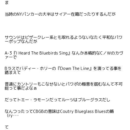
ま
当時のNYパンカーの大半はサイアー在籍だったりするんだが
サウンドはビザークレー系とも取れるようないなたく平和なパワ
ーポップなんだが
A-3『I Heard The Bluebirds Sing』なんか本格的なC／Ｗのカヴ
ァーで
Bラスでバディー・ホリーの『Down The Line』を演ってる事を
踏まえて
普通にカントリーもこなせないとパワポの極意を掴むなんて不可
能って事だよなぁ
だってトミー・ラモーンだってルーツはブルーグラスだし
なんつったってCBGBの意味はCoutry Blueglass Bluesの略
（ry･･･
て