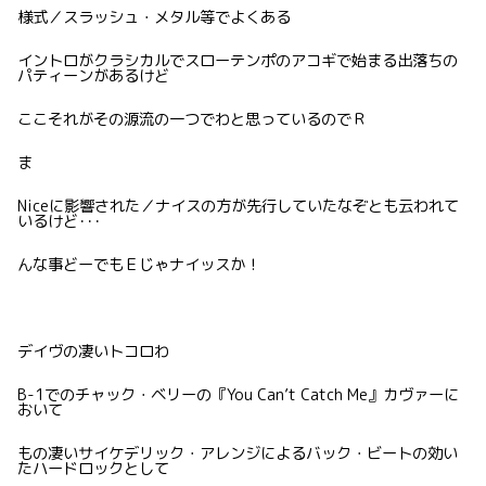
様式／スラッシュ・メタル等でよくある
イントロがクラシカルでスローテンポのアコギで始まる出落ちの
パティーンがあるけど
ここそれがその源流の一つでわと思っているのでＲ
ま
Niceに影響された／ナイスの方が先行していたなぞとも云われて
いるけど･･･
んな事どーでもＥじゃナイッスか！
デイヴの凄いトコロわ
B-1でのチャック・ベリーの『You Can’t Catch Me』カヴァーに
おいて
もの凄いサイケデリック・アレンジによるバック・ビートの効い
たハードロックとして