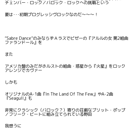
チェンバー・ロック／バロック・ロックへの挑戦という
要は･･･初期プログレッシヴロックなのだ〜〜〜！
“Sabre Dance”のみならずＡラスでビゼーの『アルルの女 第2組曲
ファランドール』を
また
アメリカ盤のみだがホルストの組曲・惑星から『火星』をロック
アレンジでカヴァー
しかも
オリジナルのA-1曲『In The Land Of The Few』やA-2曲
『Seagull』も
非常にクラシック（バロック？）寄りの荘厳なブリット・ポップ
／フリーク・ビートに組み立てられている野田
我想うに