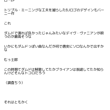
ロ・EP
トリプル・ミーニングな工夫を凝らしたBJロゴのデザインもバー
ニー作
これ
ダムドで演れば良かったじゃんみたいなデイヴ・ヴァニアンが唄
うのが最高そうな
いかにもダムドっぽい曲なんだが何で唐突にソロなんかで出すか
な
むぅ士郎
この時期てダムドは解散してたかブライアンは脱退してたか知ら
んけどそんなトコロだろう
（調査ちう）
それはともかく