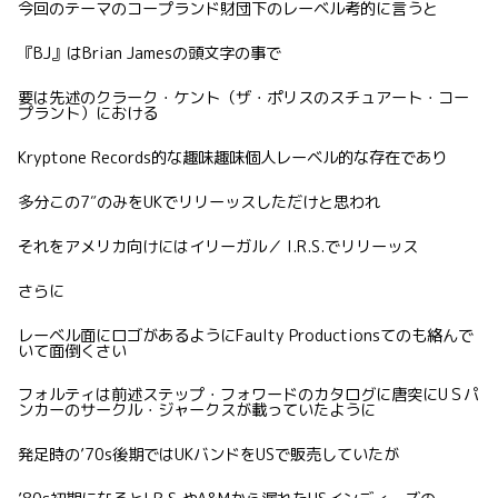
今回のテーマのコープランド財団下のレーベル考的に言うと
『BJ』はBrian Jamesの頭文字の事で
要は先述のクラーク・ケント（ザ・ポリスのスチュアート・コー
プラント）における
Kryptone Records的な趣味趣味個人レーベル的な存在であり
多分この7″のみをUKでリリーッスしただけと思われ
それをアメリカ向けにはイリーガル／ I.R.S.でリリーッス
さらに
レーベル面にロゴがあるようにFaulty Productionsてのも絡んで
いて面倒くさい
フォルティは前述ステップ・フォワードのカタログに唐突にUＳパ
ンカーのサークル・ジャークスが載っていたように
発足時の’70s後期ではUKバンドをUSで販売していたが