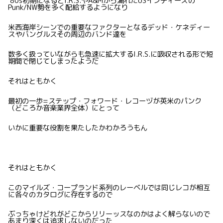
’80s初期になるとI.R.S.やA&Mから漏れたUSインディーズの
Punk/NW勢を多く配給するようになり
米西海岸シーンでの重要なファクターとなるデッド・ケネディー
スやバングルスその周辺のバンド達を
数多く扱っていながらも急速に拡大するI.R.S.に吸収される形で短
期間で閉じてしまったようだ
それはともかく
最初の一歩=ステップ・フォワード・レコーヅが英米のパンク
（どころか音楽業界全体）にとって
いかに重要な役割を果たしたかわかろうもん
それはともかく
このマイルズ・コープランド系列のレーベルでは同じレコが相互
に各々のカタログに存在するので
ぶっちゃけどれがどこからリリーッスなのかはよく解らないので
あまり深くは追求しないのだった