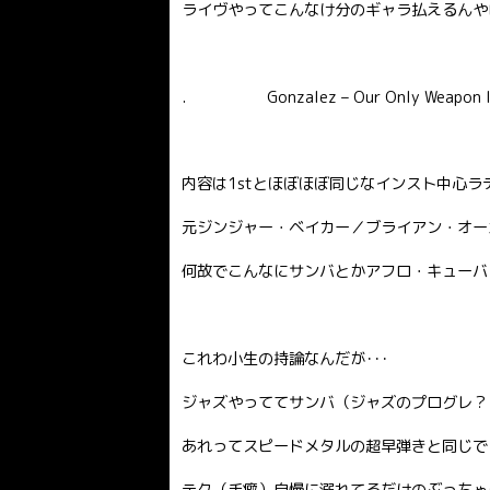
ライヴやってこんなけ分のギャラ払えるんや
. Gonzalez – Our Only Weapon Is
内容は1stとほぼほぼ同じなインスト中心ラ
元ジンジャー・ベイカー／ブライアン・オー
何故でこんなにサンバとかアフロ・キューバ
これわ小生の持論なんだが･･･
ジャズやっててサンバ（ジャズのプログレ？
あれってスピードメタルの超早弾きと同じで
テク（手癖）自慢に溺れてるだけのぶっちゃ