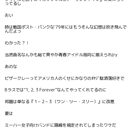
ってるし
おい
時は戦国ポスト・パンクな’79年にはもうそんな幻想は吹き飛んで
んだよっ
わかった？！
当然曲名なんかも総て爽やか青春アイドル指向に揃えられ(ry
あのな
ビザークレーってアメリカ人のくせにかなりのｵﾔｼﾞ駄洒落好きで
Bラスでは”1, 2, 3 Forever”なんてやってくれてるのに
邦題は単なる『１−２−３（ワン・ツー・スリー）』に改悪
要は
ミーハー女子向けバンドに路線を規定されてしまったワケだ