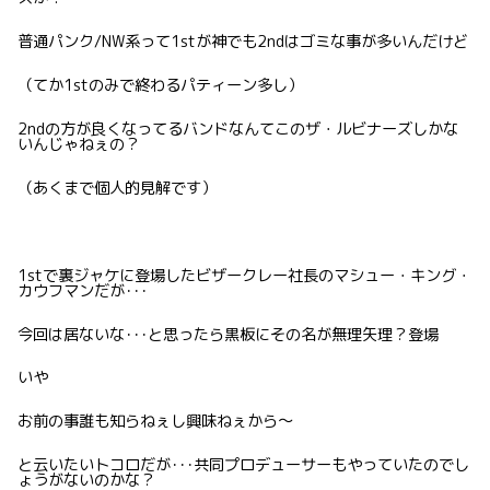
普通パンク/NW系って1stが神でも2ndはゴミな事が多いんだけど
（てか1stのみで終わるパティーン多し）
2ndの方が良くなってるバンドなんてこのザ・ルビナーズしかな
いんじゃねぇの？
（あくまで個人的見解です）
1stで裏ジャケに登場したビザークレー社長のマシュー・キング・
カウフマンだが･･･
今回は居ないな･･･と思ったら黒板にその名が無理矢理？登場
いや
お前の事誰も知らねぇし興味ねぇから〜
と云いたいトコロだが･･･共同プロデューサーもやっていたのでし
ょうがないのかな？