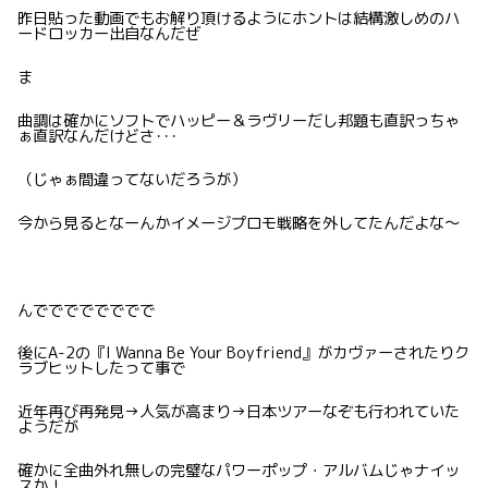
昨日貼った動画でもお解り頂けるようにホントは結構激しめのハ
ードロッカー出自なんだぜ
ま
曲調は確かにソフトでハッピー＆ラヴリーだし邦題も直訳っちゃ
ぁ直訳なんだけどさ･･･
（じゃぁ間違ってないだろうが）
今から見るとなーんかイメージプロモ戦略を外してたんだよな〜
んでででででででで
後にA-2の『I Wanna Be Your Boyfriend』がカヴァーされたりク
ラブヒットしたって事で
近年再び再発見→人気が高まり→日本ツアーなぞも行われていた
ようだが
確かに全曲外れ無しの完璧なパワーポップ・アルバムじゃナイッ
スか！