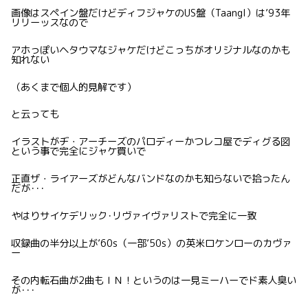
画像はスペイン盤だけどディフジャケのUS盤（Taangl）は’93年
リリーッスなので
アホっぽいヘタウマなジャケだけどこっちがオリジナルなのかも
知れない
（あくまで個人的見解です）
と云っても
イラストがヂ・アーチーズのパロディーかつレコ屋でディグる図
という事で完全にジャケ買いで
正直ザ・ライアーズがどんなバンドなのかも知らないで拾ったん
だが･･･
やはりサイケデリック･リヴァイヴァリストで完全に一致
収録曲の半分以上が’60s（一部’50s）の英米ロケンローのカヴァ
ー
その内転石曲が2曲もＩＮ！というのは一見ミーハーでド素人臭い
が･･･