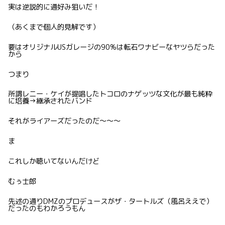
実は逆説的に通好み狙いだ！
（あくまで個人的見解です）
要はオリジナルUSガレージの90%は転石ワナビーなヤツらだった
から
つまり
所謂レニー・ケイが提唱したトコロのナゲッツな文化が最も純粋
に培養→継承されたバンド
それがライアーズだったのだ〜〜〜
ま
これしか聴いてないんだけど
むぅ士郎
先述の通りDMZのプロデュースがザ・タートルズ（風呂ええで）
だったのもわかろうもん