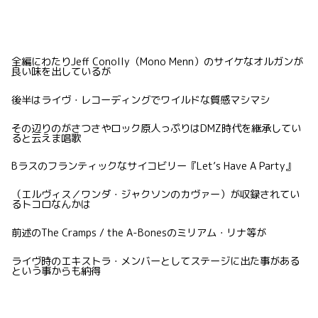
全編にわたりJeff Conolly（Mono Menn）のサイケなオルガンが
良い味を出しているが
後半はライヴ・レコーディングでワイルドな質感マシマシ
その辺りのがさつさやロック原人っぷりはDMZ時代を継承してい
ると云えま唱歌
Bラスのフランティックなサイコビリー『Let’s Have A Party』
（エルヴィス／ワンダ・ジャクソンのカヴァー）が収録されてい
るトコロなんかは
前述のThe Cramps / the A-Bonesのミリアム・リナ等が
ライヴ時のエキストラ・メンバーとしてステージに出た事がある
という事からも納得