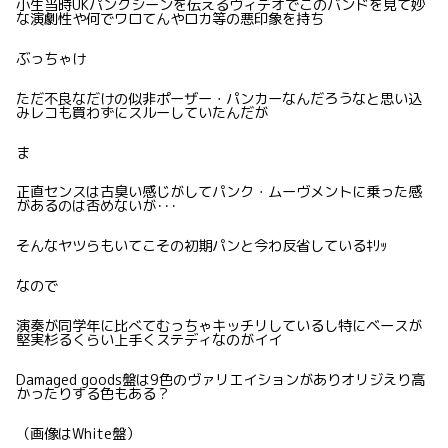
小生当時UKパンクシーンを伝えるヴィデオでこのバンドを見て妙
な演劇性や何でワロてんやロカ等の悪印象を持ち
ぶっちゃけ
ただ不良なだけの似非ポーザー・パンカーなんだろうなと思い込
みレコも買わずにスルーしていたんだが
ま
正直センスは古臭い感じがしてパンク・ムーヴメントに乗った感
があるのは否めないが･･･
そんなヤツらもいてこその初期パンと今わ反省しているｷﾘｯ
なので
演奏が同学年に比べてむっちゃキッチリしているし特にベースが
堅実杉るくらい上手くステディなのがイイ
Damaged goods盤は9色のヴァリエイションがありオリジえり高
かったりする色もある？
（画像はWhite盤）