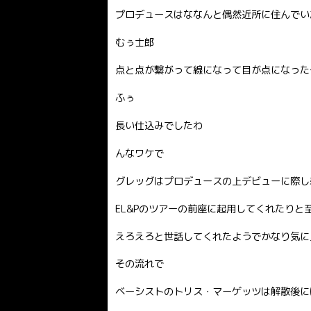
プロデュースはななんと偶然近所に住んでい
むぅ士郎
点と点が繋がって線になって目が点になった
ふぅ
長い仕込みでしたわ
んなワケで
グレッグはプロデュースの上デビューに際し
EL&Pのツアーの前座に起用してくれたりと
えろえろと世話してくれたようでかなり気に
その流れで
ベーシストのトリス・マーゲッツは解散後に