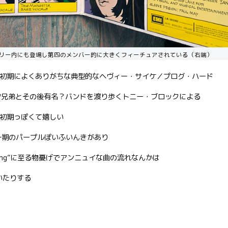
リー内にも登場し第四のメンバー的に大きくフィーチュアされている（右端）
0s初期によくありがちな典型的なヘヴィー・サイケ／プログ・ハード
ツ兄弟とその後有名？バンドを渡り歩くトニー・ブロックによる
s初期っぽくて嬉しい
一期のパープルぽいふいんきがあり
ら”Leaving”に至る物憂げでアンニュイな曲の流れなんかは
いたりする