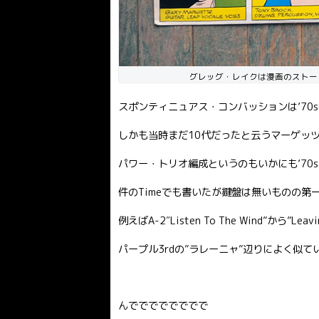
グレッグ・レイクは漫画のストー
スポンティニュアス・コンバッションは’7
しかも当時まだ10代だったと云うマーゲッ
パワー・トリオ編成というのもいかにも’70
件のTimeでも書いたが鍵盤は無いものの第
例えばA-2″Listen To The Wind”か
パープル3rdの”ラレーニャ”辺りによく似て
んでででででででで