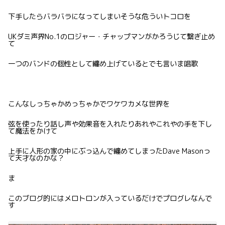
下手したらバラバラになってしまいそうな危ういトコロを
UKダミ声界No.1のロジャー・チャップマンがかろうじて繋ぎ止め
て
一つのバンドの個性として纏め上げているとでも言いま唱歌
こんなしっちゃかめっちゃかでワケワカメな世界を
弦を使ったり話し声や効果音を入れたりあれやこれやの手を下し
て魔法をかけて
上手に人形の家の中にぶっ込んで纏めてしまったDave Masonっ
て天才なのかな？
ま
このブログ的にはメロトロンが入っているだけでプログレなんで
す