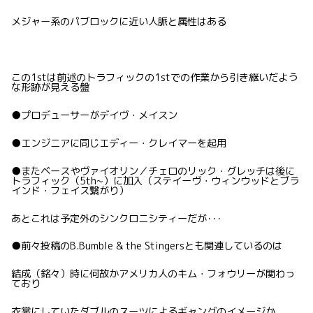
メジャー系のパブロックに近い人脈と属性はある
この1stは前述のトラフィックの1stでの作業から引き継いだよう
な形跡が見える盤
●プロデューサーがデイヴ・メイスン
●エンジニアに同じエディー・クレイマーを起用
●またベースやヴァイオリン／チェロのリック・グレッチは後に
トラフィック（5th~）に加入（ステイーヴ・ウィンウッドとブラ
インド・フェイス繋がり）
あとこれは予定外のシンクロニシティーだが･･･
●前々投稿のB.Bumble & the Stingersとも関連しているのは
結成（銘々）時に何故かアメリカ人のキム・フォウリーが関わっ
ており
衣裳にしていたダブルのスーツによるギャングのイメージか