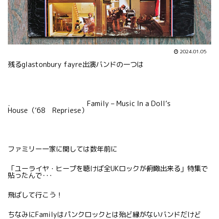
2024.01.05
残るglastonbury fayre出演バンドの一つは
. Family – Music In a Doll’s
House（’68 Repriese）
ファミリー一家に関しては数年前に
「ユーライヤ・ヒープを聴けば全UKロックが俯瞰出来る」特集で
貼ったんで･･･
飛ばして行こう！
ちなみにFamilyはパンクロックとは殆ど縁がないバンドだけど