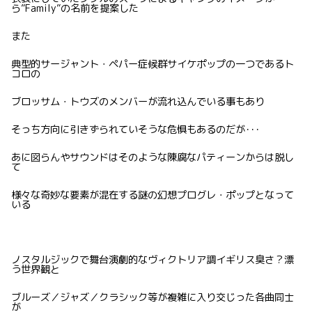
ら”Family”の名前を提案した
また
典型的サージャント・ペパー症候群サイケポップの一つであるト
コロの
ブロッサム・トウズのメンバーが流れ込んでいる事もあり
そっち方向に引きずられていそうな危惧もあるのだが･･･
あに図らんやサウンドはそのような陳腐なパティーンからは脱し
て
様々な奇妙な要素が混在する謎の幻想プログレ・ポップとなって
いる
ノスタルジックで舞台演劇的なヴィクトリア調イギリス臭さ？漂
う世界観と
ブルーズ／ジャズ／クラシック等が複雑に入り交じった各曲同士
が