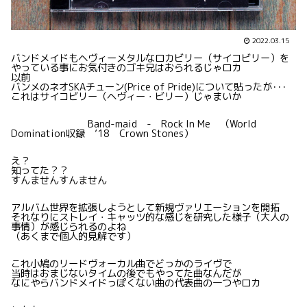
2022.03.15
バンドメイドもヘヴィーメタルなロカビリー（サイコビリー）を
やっている事にお気付きのゴキ兄はおられるじゃロカ
以前
バンメのネオSKAチューン(Price of Pride)について貼ったが･･･
これはサイコビリー（ヘヴィー・ビリー）じゃまいか
Band-maid - Rock In Me （World
Domination収録 ’18 Crown Stones）
え？
知ってた？？
すんませんすんません
アルバム世界を拡張しようとして新規ヴァリエーションを開拓
それなりにストレイ・キャッツ的な感じを研究した様子（大人の
事情）が感じられるのよね
（あくまで個人的見解です）
これ小鳩のリードヴォーカル曲でどっかのライヴで
当時はおまじないタイムの後でもやってた曲なんだが
なにやらバンドメイドっぽくない曲の代表曲の一つやロカ