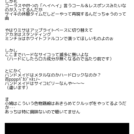
しかも
コーラスやｵｻｰﾝの「ヘイヘイ」言うコール＆レスポンスみたいな
のが入ってるんだが
サイキの休憩タイムだしどーやって再現するんだっちゅうのって
曲
やはりミサはアップライトベースに切り替えて
アカネはスタンディング
ミンチョはホワイトファルコンで演ってほしいものよのぉ
しかし
ここまでハードなサイコって滅多に無いよな
（ハードにしたらロカ成分が無くなるので当たり前です）
とにかく
バンドメイドはメタルなのかハードロックなのか？
否ppppﾊﾞｶｼﾞｬﾈｪﾉ~
バンドメイドはサイコビリーなんや〜〜〜
（違います）
ま
小鳩はこういう色物路線はあきらめてクルッポをやってるようだ
が･･･
あっちは特に興味ないので聴いてません