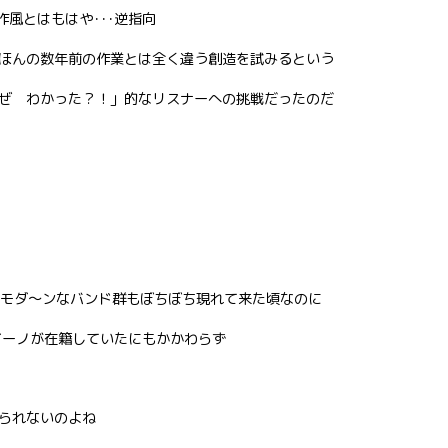
な作風とはもはや･･･逆指向
ほんの数年前の作業とは全く違う創造を試みるという
ぜ わかった？！」的なリスナーへの挑戦だったのだ
せるモダ〜ンなバンド群もぼちぼち現れて来た頃なのに
イーノが在籍していたにもかかわらず
られないのよね