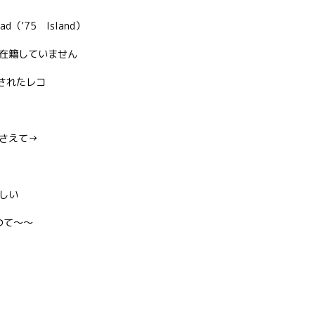
ead（’75 Island）
在籍していません
音されたレコ
さえて→
しい
つて〜〜