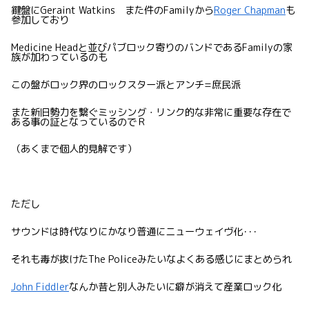
鍵盤にGeraint Watkins また件のFamilyから
Roger Chapman
も
参加しており
Medicine Headと並びパブロック寄りのバンドであるFamilyの家
族が加わっているのも
この盤がロック界のロックスター派とアンチ=庶民派
また新旧勢力を繋ぐミッシング・リンク的な非常に重要な存在で
ある事の証となっているのでＲ
（あくまで個人的見解です）
ただし
サウンドは時代なりにかなり普通にニューウェイヴ化･･･
それも毒が抜けたThe Policeみたいなよくある感じにまとめられ
John Fiddler
なんか昔と別人みたいに癖が消えて産業ロック化