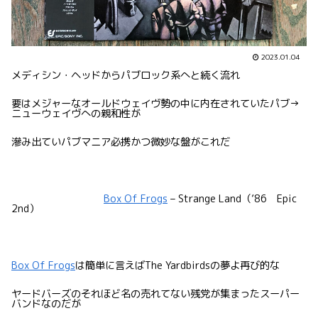
2023.01.04
メディシン・ヘッドからパブロック系へと続く流れ
要はメジャーなオールドウェイヴ勢の中に内在されていたパブ→
ニューウェイヴへの親和性が
滲み出ていパブマニア必携かつ微妙な盤がこれだ
Box Of Frogs
– Strange Land（’86 Epic
2nd）
Box Of Frogs
は簡単に言えばThe Yardbirdsの夢よ再び的な
ヤードバーズのそれほど名の売れてない残党が集まったスーパー
バンドなのだが