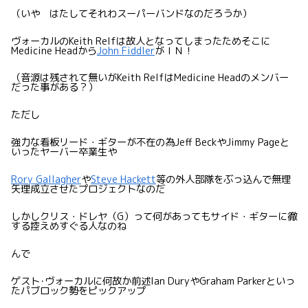
（いや はたしてそれわスーパーバンドなのだろうか）
ヴォーカルのKeith Relfは故人となってしまったためそこに
Medicine Headから
John Fiddler
がＩＮ！
（音源は残されて無いがKeith RelfはMedicine Headのメンバー
だった事がある？）
ただし
強力な看板リード・ギターが不在の為Jeff BeckやJimmy Pageと
いったヤーバー卒業生や
Rory Gallagher
や
Steve Hackett
等の外人部隊をぶっ込んで無理
矢理成立させたプロジェクトなのだ
しかしクリス・ドレヤ（G）って何があってもサイド・ギターに徹
する控えめすぐる人なのね
んで
ゲスト･ヴォーカルに何故か前述Ian DuryやGraham Parkerといっ
たパブロック勢をピックアップ