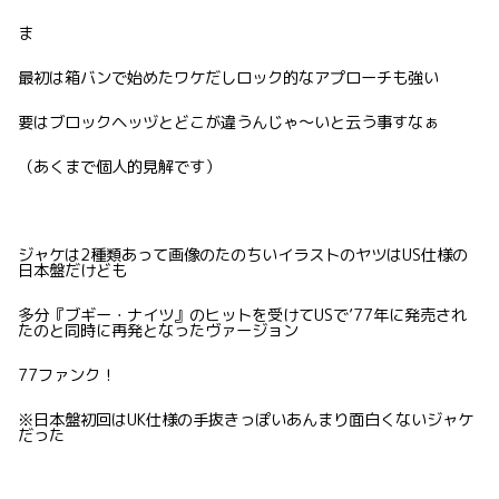
ま
最初は箱バンで始めたワケだしロック的なアプローチも強い
要はブロックヘッヅとどこが違うんじゃ〜いと云う事すなぁ
（あくまで個人的見解です）
ジャケは2種類あって画像のたのちいイラストのヤツはUS仕様の
日本盤だけども
多分『ブギー・ナイツ』のヒットを受けてUSで’77年に発売され
たのと同時に再発となったヴァージョン
77ファンク！
※日本盤初回はUK仕様の手抜きっぽいあんまり面白くないジャケ
だった