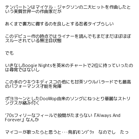
テンパートンはマイケル・ジャクソンの二大ヒットを作曲したと
いう実質世界一の作曲家だが
あくまで裏方に徹するのを良しとする忍者タイプらしい
このデビュー作の時点ではライナーを読んでもまだまだほぼほぼ
スルーされている無注目状態
でも
いきなしBoogie Nightsを英米のチャートで2位に持っていったの
は尋常ではないし
この手のウキウキディスコの他にも甘茶ソウルバラードでも最高
のパフォーマンス才能を発揮
ポヨヨ〜ンとしたDooWop由来のソングにねっとり華麗なストリ
ングスが絡み付く
’70sフィリーなフィールで股間がたまらない『Always And
Forever』なんか
マイコーが歌ったらと思うと･･･鳥肌モンｿﾞﾜｯ なのでし たっ