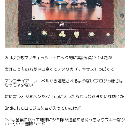
2ndよりもブリティッシュ・ロック的に高評価な？1stだが
実はこっちの方がドロ臭くてアメリカ（テキサス）っぽくて
マンコテイア・レーベルから連想されるようなUKプログっぽさは
むっちゃ少ない
雑に言うとジミヘンがZZ Topに入ったらこうなるみたいな感じか
2ndにもモロにジミな曲が入っていたけど
1stは全編に渡って地味にジミ節が通底するねっちょりブギーなグ
ルーヴィー滋味ハード