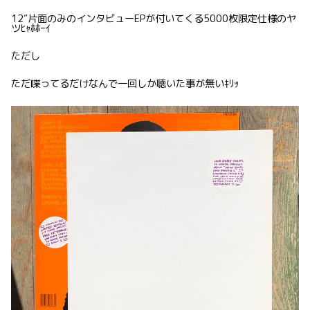
12″片面のみのインタビューEPが付いてくる5000枚限定仕様のヤ
ツﾋｬﾎﾎｰｲ
ただし
ただ喋ってるだけなんで一回しか聴いた事が無いｷﾘｯ