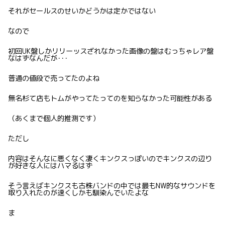
それがセールスのせいかどうかは定かではない
なので
初回UK盤しかリリーッスざれなかった画像の盤はむっちゃレア盤
なはずなんだが･･･
普通の値段で売ってたのよね
無名杉て店もトムがやってたってのを知らなかった可能性がある
（あくまで個人的推測です）
ただし
内容はそんなに悪くなく凄くキンクスっぽいのでキンクスの辺り
が好きな人にはハマるはず
そう言えばキンクスも古株バンドの中では最もNW的なサウンドを
取り入れたのが速くしかも馴染んでいたよな
ま