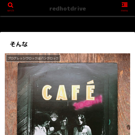
redhotdrive
serch
menu
そんな
プログレッシヴロックはパンクロック