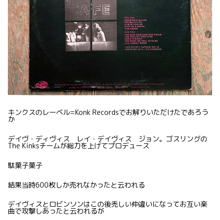
キンクスのレーベル=Konk Recordsでお解りいただけたであろう
か
デイヴ・ディヴィス レイ・デイヴィス ジョン。ゴスリングの
The Kinksチームが総力を上げてプロデュース
駄菓子菓子
結果当時600枚しか売れなかったと云われる
デイヴィスとロビンソンはこの後禿しい仲違いになってお互い楽
曲で攻撃しあったと云われるが