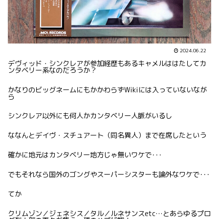
2024.06.22
デヴィッド・シンクレアが参加経歴もあるキャメルははたしてカ
ンタベリー系なのだろうか？
かなりのビッグネームにもかかわらずWikiには入っていないなが
ら
シンクレア以外にも何人かカンタベリー人脈がいるし
ななんとデイヴ・スチュアート（同名異人）まで在席したという
確かに地元はカンタベリー地方じゃ無いワケで･･･
でもそれなら国外のゴングやスーパーシスターも論外なワケで･･･
てか
クリムゾン／ジェネシス／タル／ルネサンスetc…とあらゆるプロ