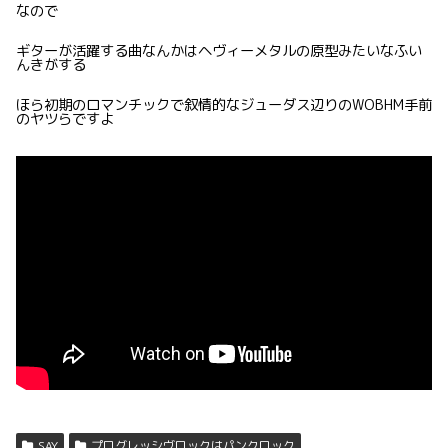
なので
ギターが活躍する曲なんかはヘヴィーメタルの原型みたいなふい
んきがする
ほら初期のロマンチックで叙情的なジューダス辺りのWOBHM手前
のヤツらですよ
SAY
プログレッシヴロックはパンクロック