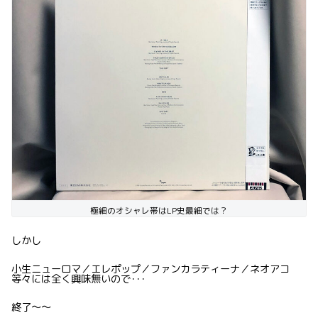
極細のオシャレ帯はLP史最細では？
しかし
小生ニューロマ／エレポップ／ファンカラティーナ／ネオアコ
等々には全く興味無いので･･･
終了〜〜