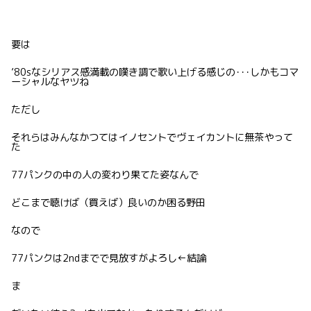
要は
’80sなシリアス感満載の嘆き調で歌い上げる感じの･･･しかもコマ
ーシャルなヤツね
ただし
それらはみんなかつてはイノセントでヴェイカントに無茶やって
た
77パンクの中の人の変わり果てた姿なんで
どこまで聴けば（買えば）良いのか困る野田
なので
77パンクは2ndまでで見放すがよろし←結論
ま