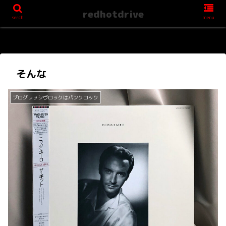
redhotdrive
serch
menu
そんな
プログレッシヴロックはパンクロック