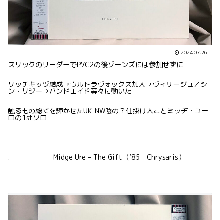
2024.07.26
スリックのリーダーでPVC2の後ゾーンズには参加せずに
リッチキッヅ結成→ウルトラヴォックス加入→ヴィサージュ／シ
ン・リジー→バンドエイド等々に動いた
触るもの総てを輝かせたUK-NW陰の？仕掛け人ことミッヂ・ユー
ロの1stソロ
. Midge Ure – The Gift（’85 Chrysaris）