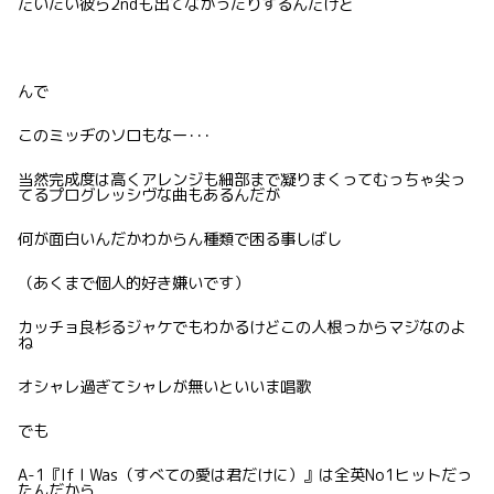
だいたい彼ら2ndも出てなかったりするんだけど
んで
このミッヂのソロもなー･･･
当然完成度は高くアレンジも細部まで凝りまくってむっちゃ尖っ
てるプログレッシヴな曲もあるんだが
何が面白いんだかわからん種類で困る事しばし
（あくまで個人的好き嫌いです）
カッチョ良杉るジャケでもわかるけどこの人根っからマジなのよ
ね
オシャレ過ぎてシャレが無いといいま唱歌
でも
A-1『If I Was（すべての愛は君だけに）』は全英No1ヒットだっ
たんだから