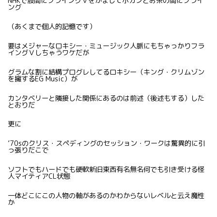
NHKで股間にフライングＶをかましてポカンとお茶の間にフライ
ング
（あくまで個人的記憶です）
要はメジャーなロキシー・ミュージック人脈にもちゃっかりフラ
イングＶしちゃうワケだが
グラムな割に結構プログレしてるロキシー（キング・クリムゾン
を擁するEG Music）が
カンタベリーと隣接した関係にあるのは前述（後述もする）した
とおりだ
更に
’70sのクリス・スペディングのセッション・ワークは驚異的に引
っ張りだこで
ソフトでもハードでも硬軟新旧東西有名無名何でも引き受ける怪
人マイティアCL状態
一体どこにこの人物の軸があるのかわからないレベルと云え魔性
か