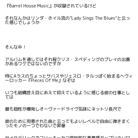
『Barrel House Music』が収録されているけど
それなんかはリンダ・ホイル流の”Lady Sings The Blues”と云っ
た感じでしょうか
そんな中！
アルバムを通してはそれ程クリス・スペディングのプレイの出番
があるワケではないのですが
特にAラスのちょっとサバスやジェスロ・タルっぽく始まるヘヴィ
ーロッカー『Pieces Of Me』なぞは
いつも結構控え目にあえて抑えているように感じる彼の仕事とし
ては
最も個性が爆発しオーヴァードライヴ気味にネットリ長尺で
彼のために用意された曲と云ってもよいレベルで自由に弾きまく
ったモノの一つでわないで昇華