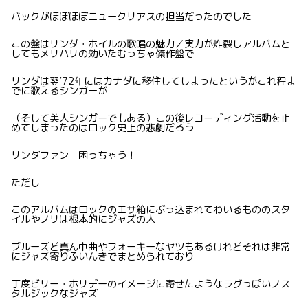
バックがほぼほぼニュークリアスの担当だったのでした
この盤はリンダ・ホイルの歌唱の魅力／実力が炸裂しアルバムと
してもメリハリの効いたむっちゃ傑作盤で
リンダは翌’72年にはカナダに移住してしまったというがこれ程ま
でに歌えるシンガーが
（そして美人シンガーでもある）この後レコーディング活動を止
めてしまったのはロック史上の悲劇だろう
リンダファン 困っちゃう！
ただし
このアルバムはロックのエサ箱にぶっ込まれてわいるもののスタ
イルやノリは根本的にジャズの人
ブルーズど真ん中曲やフォーキーなヤツもあるけれどそれは非常
にジャズ寄りふいんきでまとめられており
丁度ビリー・ホリデーのイメージに寄せたようなラグっぽいノス
タルジックなジャズ