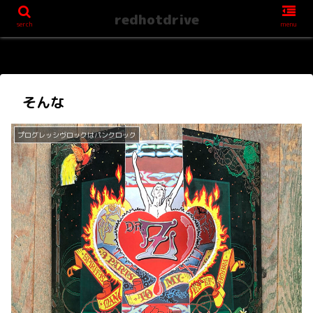
redhotdrive
serch
menu
そんな
プログレッシヴロックはパンクロック