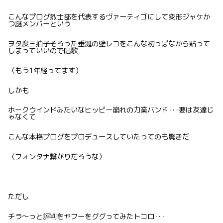
こんなプログ烈士部を代表するヴァーティゴにして変形ジャケか
つ謎メンバーという
ヲタ度三拍子そろった垂涎の壁レコをこんな初っぱなから貼って
しまっていいので唱歌
（もう1年経ってます）
しかも
ホークウインドみたいなヒッピー崩れの力業バンド･･･要は友達じ
ゃなくて
こんな本格プログをプロデュースしていたってのも驚きだ
（フォンタナ繋がりだろうな）
ただし
チラ〜っと評判をヤフーをググってみたトコロ･･･