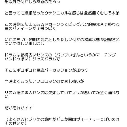
畑以外で何かしらあるのだろう
と言っても繊細だったりテクニカルな感じは全然無くむしろ木訥
この時期にたまにあるドカーンってビッグバン的爆発音で終わる
曲のパティーンが子供っぽく
いかにも’70s初期の混沌とした新しい何かの模索状態が記録され
ていて愉しい事しばし
ドラムは結構古いセンスの（バップいぜんというかマーチング・
バンドっぽい）ジャズドラムで
そこにポコポコと民族パーカッションが加わり
当時よくあったアフロロックの要素も強いが
リズム感に黒人センスは欠如していてノリが悪いてか全く踊れな
い
だがそれがイイ
（よく見るとジャケの意匠がどこか南国ヴォードゥーっぽいのは
そのせいか）