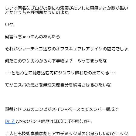
レアで有名なプログの割にわ演奏がたいした事無いとか歌が酷い
とかむっちゃ評判悪かったのよね
いや
何言っちゃってんのあんたら
それがヴァーティゴ辺りのオブスキュアレアサイケの魅力でしょ
何だこのワケのわからん下手物は？ やっちまったな
･･･と思わせて聴き込む内にジンワリ味わひの出てくる･･･
てかコスパの悪さを無理矢理自分を納得させるみたいな
鍵盤とドラムのコンビがメイン+ベースってメンバー構成で
Dr. Z
以外のバンド経歴はほぼほぼ不明ながら
二人とも技術素養は割とアカデミック系の出身らしいのでロック