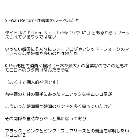
Si-Wan Recordsは韓国のレーベルだが
タイトルに『Three Parts To My “ソウル” 』とあるからリリーッ
スされているワケではない
いったい韓国にそんなにレア・プログやアシッド・フォークのマ
ニアックな愛好家が多いのかは謎だが
K-Popも国内消費＜輸出（日本が最大）の産業なのでこの辺もオ
モニ日本のヲタ向けなんだろうな
（あくまで個人的推測です）
昔中野の丸井の裏手にあったマニアックな中古レコ屋が
こういった韓国盤や韓国のバンドを多く扱っていたけど
その関係が当時からずっと気になっており
ブラック・ピンクとピンク・フェアリーズとの関連も解明したい
トコロだＺ