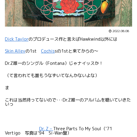
2022.08.08
Dick Taylor
のプロデュース作と言えばHawkwind以外には
Skin Alley
の1st
Cochis
sの1stと来てからの〜
Dr.Z唯一のシングル（Fontana）じゃナイッスか！
（て言われても誰もうなずいてなんかないよな）
ま
これは当然持ってないので･･･Dr.Z唯一のアルバムを聴いていきた
いっ
Dr. Z –
Three Parts To My Soul（’71
Vertigo 写真は’94 Si-Wan盤）