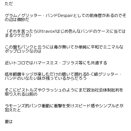
ただ
グラム／グリッター・バンドDespairとしての前身歴があるのでそ
の辺は微妙だ
（それを言ったらUltravox!はじめ色んなバンドのケースに当ては
まるワケだが）
この盤もパンクと云うには毒が無いてか単純に平和でミニマルな
ポップロックなのは
近いトコロではハマースミス・ゴリラス等にも共通する
低年齢層キッヅが楽しむだけの聴いて踊れるB-C級グリッター・
バンドのいなたい味が残っているからだろう
そこにピストルズやクラッシュのようにまだ政治社会体制批判を
取り入れる以前の
ラモーンズ的パンク衝動に衝撃を受けスピード感やシンプルさが
加えたと
要は