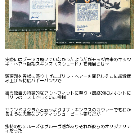
実際にはブーツは履いていなかったようだがモッヅ由来のキツツ
キ・ヘア→後期スキンズ（スウェード）を発展させ→
頭頂部を異様に盛り上げたゴリラ・ヘアーを開発しそこに超激揉
み上げ＆特広バギーパンツで
彼ら独自の特徴的なアウトフィットに至り→最終的にはホントに
ゴリラのコスまでしていた模様
サウンドはグラムと云うよりはザ・キンクスのカヴァーでもわか
るような忠実なブリティッシュ・ビート寄りだが
独特の妙にルーズなグルーヴ感がありそれが彼らのオリジナリテ
ィだった