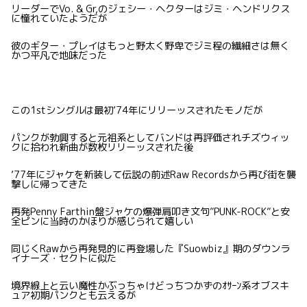
リーダーでVo. & Gr,のジェシー・ヘクターはジミ・ヘンドリクス
に憧れていたようだが
彼のギター・プレイはもっと野太く野卑でジミ程の繊細さは無く
かつ平凡で地味だった
この1stシングルは最初’74年にリリーッスされたモノだが
パンクが勃興すると元祖系としてバンドは再評価されチズウィッ
クに拾われ新曲が数枚リリーッスされた後
’77年にジャケを新装して伝説の前述Raw Recordsから再び街を襲
撃しに帰ってきた
再発Penny Farthin盤ジャケの爆弾肩叩き文句”PUNK-ROCK”と安
全ピンに当時のかほりが感じられて嬉しい
同じくRawから再発見的に再登場した『Suowbiz』期のダウンラ
イナーズ・セクトに似た
境界線上と云い魔性かぶっちゃけどっちつかずのｵｻｰﾝ系オブスキ
ュア初期パンクとも云えるが