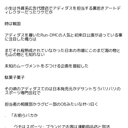
小生は外資系広告代理店でアディダスを担当する裏若きアートデ
ィレクターだったワケだが
時は戦国
アディダスを履いたRun-DMCの人気と初来日公演が迫っている事
に注目した俺らは
まだそれ程熟成されていなかった日本の市場にこのまだ海の物と
も山の物とも知れない
未知のムーヴメントをぶつける企画を提起した
駄菓子菓子
その頃のアディダスてのは日本発売元がデサントちうバリバリの
スポーツ専門会社で
担当者の相撲部かラグビー部のOBみたいなｵｻｰﾝ曰く
. 「お前らバカか
. ウチはスポーツ・ブランドでお客は運動用品店と部活