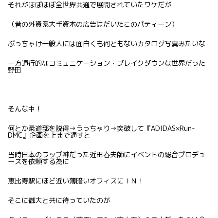
それがほぼほぼ全世界共通で展開されていたワケだが
（昔の外資系大手資本の広告はだいたこのパティーン）
ぶっちゃけ一般人には面白くも何ともないカタログ写真みたいな
一方通行的なコミュニケーション・ブレイクダウンな世界だった
野田
そんな中！
何とか柔道部を説得→うっちゃり→突破して『ADIDAS×Run-
DMC』企画を上まで通すと
当時日本のラップ神だった近田春夫師にイベントの総合プロデュ
ースを依頼する為に
恵比寿駅にほど近い薄暗いオフィスにＩＮ！
そこに御大と共に待っていたのが