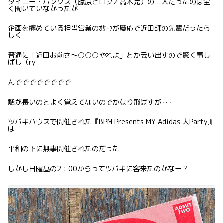
タイニー・パンクス（藤原ヒロシ／高木完）の二人だったのは全
く聞いていなかったが
企画を纏めている担当営業のｵｻｰﾝが慶応で近田師の先輩だったら
しく
普通に「近田お前さ〜○○○やれよ」とか云い出すので驚く事し
ばし（ry
んでででででででで
話が長いのとよく覚えてないのでかなり飛ばすが･･･
ツバキハウスで開催された『BPM Presents MY Adidas 大Party』
は
平和の下に無事開催されたのだった
しかし日曜昼の2：00からってツバキに客来たのかなー？