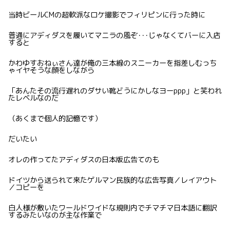
当時ビールCMの超軟派なロケ撮影でフィリピンに行った時に
普通にアディダスを履いてマニラの風ぞ･･･じゃなくてバーに入店
すると
かわゆすおねぃさん達が俺の三本線のスニーカーを指差しむっち
ゃイヤそうな顔をしながら
「あんたその流行遅れのダサい靴どうにかしなヨーppp」と笑われ
たレベルなのだ
（あくまで個人的記憶です）
だいたい
オレの作ってたアディダスの日本版広告てのも
ドイツから送られて来たゲルマン民族的な広告写真／レイアウト
／コピーを
白人様が敷いたワールドワイドな規則内でチマチマ日本語に翻訳
するみたいなのが主な作業で