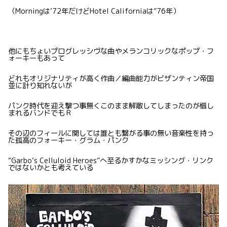
（Morningは’72年だけどHotel Californiaは”76年）
他にもちょいプログレッシヴな曲やメランコリックなポップ・フ
ォーキーもあって
どれもオリジナリティが高く作曲／編曲能力がビザンティン帝国
並に計り知れないが
パンク時代を迎え撃つ事無くこのまま解散してしまったのが惜し
まれるバンドでもＲ
その辺のフィールに関しては誰とも繋がる事の無い音楽性を持っ
た孤高のフォーキー・グラム・パンク
“Garbo’s Celluloid Heroes”へ至るかすかなミッシング・リンク
ではないかとも考えている