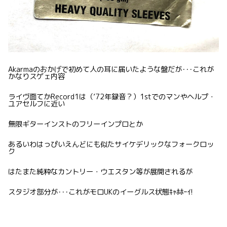
Akarmaのおかげで初めて人の耳に届いたような盤だが･･･これが
かなりスゲェ内容
ライヴ面てかRecord1は（’72年録音？）1stでのマンやヘルプ・
ユアセルフに近い
無限ギターインストのフリーインプロとか
あるいわはっぴいえんどにも似たサイケデリックなフォークロッ
ク
はたまた純粋なカントリー・ウエスタン等が展開されるが
スタジオ部分が･･･これがモロUKのイーグルス状態ｷｬﾎﾎｰｲ!