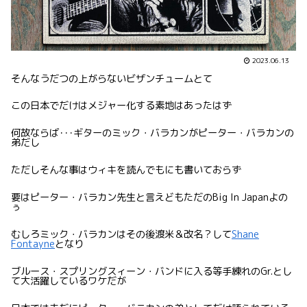
2023.06.13
そんなうだつの上がらないビザンチュームとて
この日本でだけはメジャー化する素地はあったはず
何故ならば･･･ギターのミック・バラカンがピーター・バラカンの
弟だし
ただしそんな事はウィキを読んでもにも書いておらず
要はピーター・バラカン先生と言えどもただのBig In Japanよの
ぅ
むしろミック・バラカンはその後渡米＆改名？して
Shane
Fontayne
となり
ブルース・スプリングスィーン・バンドに入る等手練れのGr.とし
て大活躍しているワケだが