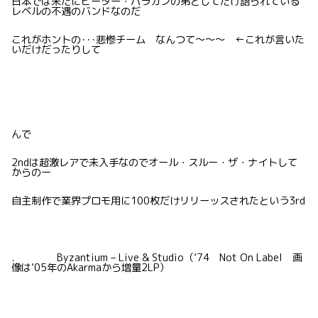
日本では未だにピーター・バラカンの弟としてだけ語られている
レベルの不遇のバンドなのだ
これがホントの･･･悲惨チーム なんつて〜〜〜 ←これが言いた
いだけだったりして
んで
2ndは超激レアで未入手なのでオール・スルー・ザ・ナイトして
からのー
自主制作で業界プロモ用に100枚だけリリーッスされたという3rd
. Byzantium – Live & Studio（’74 Not On Label 画
像は’05年のAkarmaから増量2LP）