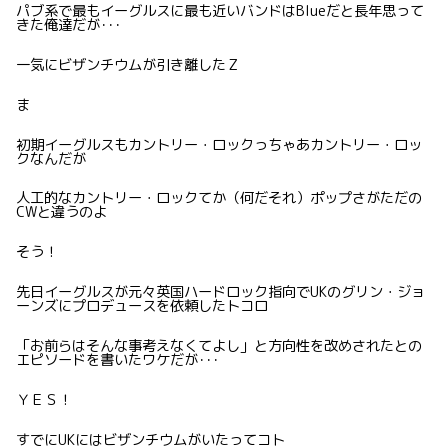
パブ系で最もイーグルスに最も近いバンドはBlueだと長年思って
きた俺達だが･･･
一気にビザンチウムが引き離したＺ
ま
初期イーグルスもカントリー・ロックっちゃあカントリー・ロッ
クなんだが
人工的なカントリー・ロックてか（何だそれ）ポップさがただの
CWと違うのよ
そう！
先日イーグルスが元々英国ハードロック指向でUKのグリン・ジョ
ーンズにプロデュースを依頼したトコロ
「お前らはそんな事考えなくてよし」と方向性を改めされたとの
エピソードを書いたワケだが･･･
ＹＥＳ！
すでにUKにはビザンチウムがいたってコト