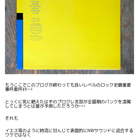
もうここでこのブログが終わっても良いレベルのロック史最重要
事件案件ｷﾀｰｰ!
とっくに死に絶えたはずのプログレ支部が全盛期のパンクを凌駕
してしまうとは誰が予測しただろうか•••
それも
イエス等のように時流に甘んじて表面的にNWサウンドに迎合する
ワケではなく