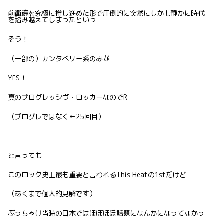
前衛魂を究極に推し進めた形で圧倒的に突然にしかも静かに時代
を踏み越えてしまったという
そう！
（一部の）カンタベリー系のみが
YES！
真のプログレッシヴ・ロッカーなのでR
（プログレではなく←25回目）
と言っても
このロック史上最も重要と言われるThis Heatの1stだけど
（あくまで個人的見解です）
ぶっちゃけ当時の日本ではほぼほぼ話題になんかになってなかっ