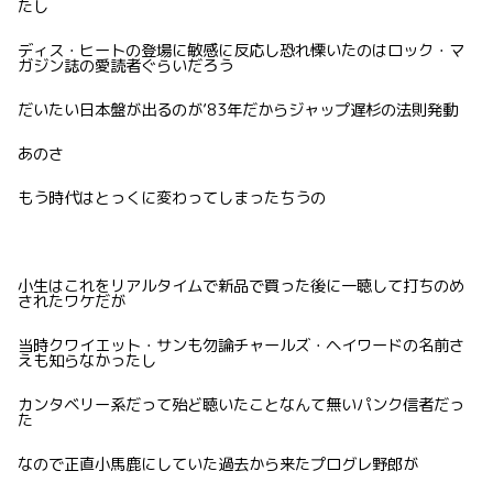
たし
ディス・ヒートの登場に敏感に反応し恐れ慄いたのはロック・マ
ガジン誌の愛読者ぐらいだろう
だいたい日本盤が出るのが’83年だからジャップ遅杉の法則発動
あのさ
もう時代はとっくに変わってしまったちうの
小生はこれをリアルタイムで新品で買った後に一聴して打ちのめ
されたワケだが
当時クワイエット・サンも勿論チャールズ・ヘイワードの名前さ
えも知らなかったし
カンタベリー系だって殆ど聴いたことなんて無いパンク信者だっ
た
なので正直小馬鹿にしていた過去から来たプログレ野郎が