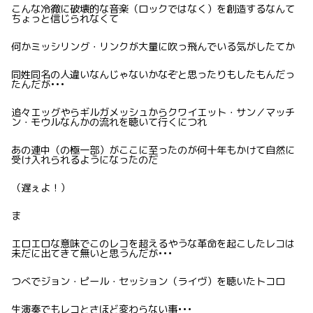
こんな冷徹に破壊的な音楽（ロックではなく）を創造するなんて
ちょっと信じられなくて
何かミッシリング・リンクが大量に吹っ飛んでいる気がしたてか
同姓同名の人違いなんじゃないかなぞと思ったりもしたもんだっ
たんだが•••
追々エッグやらギルガメッシュからクワイエット・サン／マッチ
ン・モウルなんかの流れを聴いて行くにつれ
あの連中（の極一部）がここに至ったのが何十年もかけて自然に
受け入れられるようになったのだ
（遅ぇよ！）
ま
エロエロな意味でこのレコを超えるやうな革命を起こしたレコは
未だに出てきて無いと思うんだが•••
つべでジョン・ピール・セッション（ライヴ）を聴いたトコロ
生演奏でもレコとさほど変わらない事•••