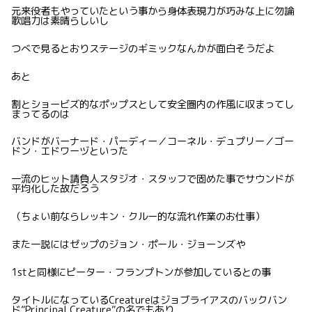
元来役者もやっていたという事から身体表現力が巧みな上に勿論
歌唱力は素晴らしいし
つべで見るとおりステージのギミックなんかが面白そうだよ
あと
割とショービズ的なポップスとして安全圏内の作風に収まってし
まってるのは
バンドがバーナード・パーディー／コーネル・デュプリー／ゴー
ドン・エドワーヅといった
一流のヒット請負人スタジオ・スタッフで固めた事でサウンドが
平均化した故だろう
（ちょい前ならレッキン・クルー的な流れ作業のお仕事）
また一説にはゼップのジョン・ポール・ジョーンズや
1stと同様にピーター・フランプトンが参加しているとの事
タイトルになっているCreatureはジョブライアスのバックバン
ド”Principal Creature”の名でもあり