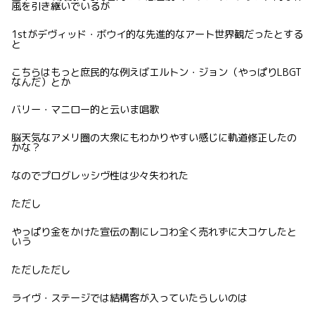
風を引き継いでいるが
1stがデヴィッド・ボウイ的な先進的なアート世界観だったとする
と
こちらはもっと庶民的な例えばエルトン・ジョン（やっぱりLBGT
なんだ）とか
バリー・マニロー的と云いま唱歌
脳天気なアメリ圏の大衆にもわかりやすい感じに軌道修正したの
かな？
なのでプログレッシヴ性は少々失われた
ただし
やっぱり金をかけた宣伝の割にレコわ全く売れずに大コケしたと
いう
ただしただし
ライヴ・ステージでは結構客が入っていたらしいのは