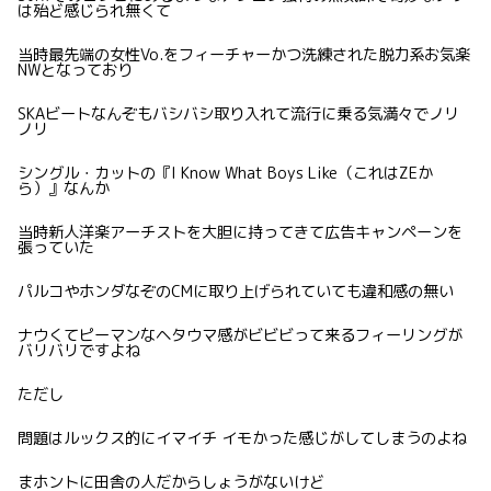
は殆ど感じられ無くて
当時最先端の女性Vo.をフィーチャーかつ洗練された脱力系お気楽
NWとなっており
SKAビートなんぞもバシバシ取り入れて流行に乗る気満々でノリ
ノリ
シングル・カットの『I Know What Boys Like（これはZEか
ら）』なんか
当時新人洋楽アーチストを大胆に持ってきて広告キャンペーンを
張っていた
パルコやホンダなぞのCMに取り上げられていても違和感の無い
ナウくてピーマンなヘタウマ感がビビビって来るフィーリングが
バリバリですよね
ただし
問題はルックス的にイマイチ イモかった感じがしてしまうのよね
まホントに田舎の人だからしょうがないけど