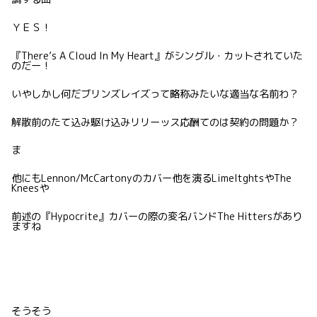
ＹＥＳ！
『There’s A Cloud In My Heart』がシングル・カットされていた
のだー！
いやしかし何だブリンズレイズって略称みたいな適当な名前わ？
解散前のたて込み駆け込みリリーッス応酬てのは契約の問題か？
ま
他にもLennon/McCartonyのカバー他を演るLimeltghtsやThe
Kneesや
前述の『Hypocrite』カバーの際の変名バンドThe Hittersがあり
ますね
そうそう