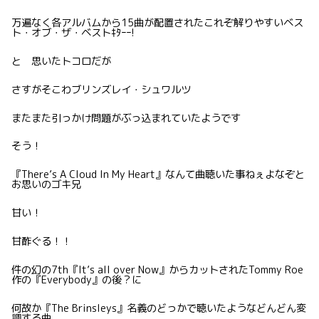
万遍なく各アルバムから15曲が配置されたこれぞ解りやすいベス
ト・オブ・ザ・ベストｷﾀｰｰ!
と 思いたトコロだが
さすがそこわブリンズレイ・シュワルツ
またまた引っかけ問題がぶっ込まれていたようです
そう！
『There’s A Cloud In My Heart』なんて曲聴いた事ねぇよなぞと
お思いのゴキ兄
甘い！
甘酢ぐる！！
件の幻の7th『It’s all over Now』からカットされたTommy Roe
作の『Everybody』の後？に
何故か『The Brinsleys』名義のどっかで聴いたようなどんどん変
調する曲