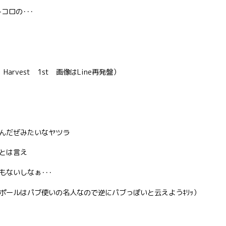
コロの･･･
arvest 1st 画像はLine再発盤）
んだぜみたいなヤツラ
とは言え
ないしなぁ･･･
ポールはパブ使いの名人なので逆にパブっぽいと云えようｷﾘｯ）