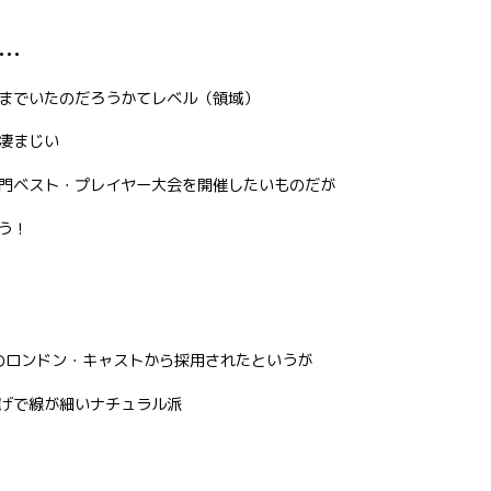
••
までいたのだろうかてレベル（領域）
凄まじい
門ベスト・プレイヤー大会を開催したいものだが
ろう！
ヘアー』のロンドン・キャストから採用されたというが
げで線が細いナチュラル派