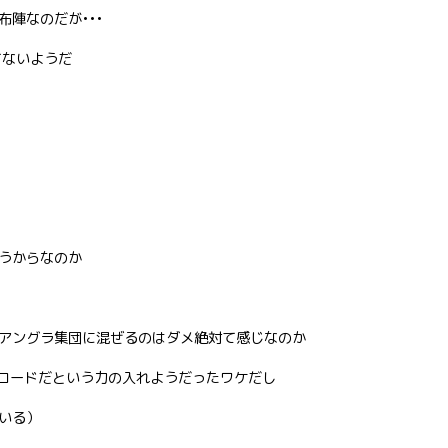
陣なのだが•••
てないようだ
うからなのか
なアングラ集団に混ぜるのはダメ絶対て感じなのか
レコードだという力の入れようだったワケだし
いる）