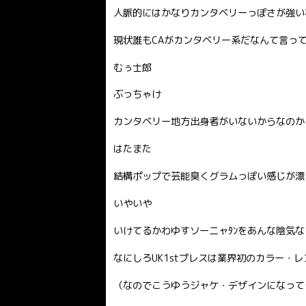
人脈的にはかなりカンタベリーっぽさが強い布
現状誰もCAがカンタベリー系だなんて言っ
むぅ士郎
ぶっちゃけ
カンタベリー地方出身者がいないからなのか
はたまた
結構ポップで芸能臭くグラムっぽい感じが漂
いやいや
いけてるかわゆすソーニャﾀﾝをあんな陰気
なにしろUK1stプレスは業界初のカラー・
（なのでこうゆうジャケ・デザインになって