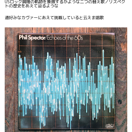
USロック興隆の軌跡を象徴するかような二つの替え歌／リスペク
トの歴史をあえて辿るような
通好みなカヴァーにあえて挑戦していると云えま唱歌