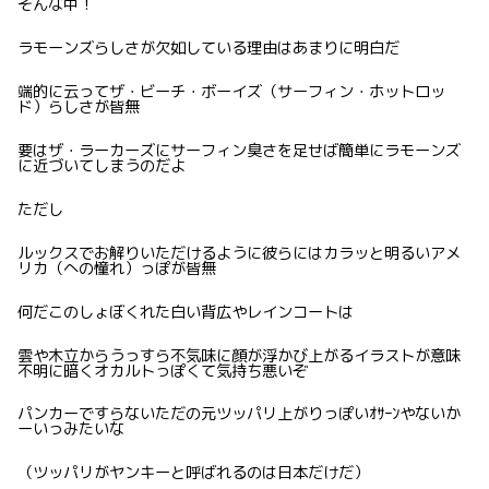
そんな中！
ラモーンズらしさが欠如している理由はあまりに明白だ
端的に云ってザ・ビーチ・ボーイズ（サーフィン・ホットロッ
ド）らしさが皆無
要はザ・ラーカーズにサーフィン臭さを足せば簡単にラモーンズ
に近づいてしまうのだよ
ただし
ルックスでお解りいただけるように彼らにはカラッと明るいアメ
リカ（への憧れ）っぽが皆無
何だこのしょぼくれた白い背広やレインコートは
雲や木立からうっすら不気味に顔が浮かび上がるイラストが意味
不明に暗くオカルトっぽくて気持ち悪いぞ
パンカーですらないただの元ツッパリ上がりっぽいｵｻｰﾝやないか
ーいっみたいな
（ツッパリがヤンキーと呼ばれるのは日本だけだ）