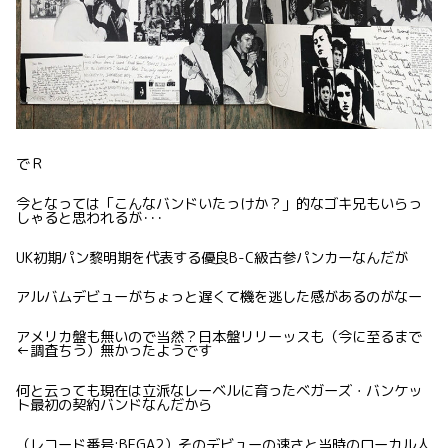
でＲ
今となっては「こんなバンドいたっけか？」的なゴキ兄もいらっ
しゃると思われるが･･･
UK初期パン黎明期を代表する優良B-C級古参パンカーなんだが
アルバムデビューがちょっと遅くて機を逃した感があるのがなー
アメリカ盤も無いので当然？日本盤リリーッスも（今に至るまで
←調査ちう）無かったようです
何と云っても現在は立派なレーベルに育ったベガーズ・バンケッ
ト最初の契約バンドなんだから
（レコード番号:BEGA2）そのデビューの速さと当時のローカル人