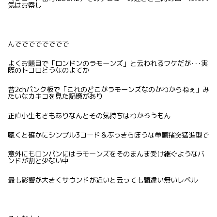
気はお察し
んでででででででで
よくお題目で「ロンドンのラモーンズ」と云われるワケだが･･･実
際のトコロどうなのよてか
昔2chパンク板で「これのどこがラモーンズなのかわからねぇ」み
たいなカキコを見た記憶があり
正直小生もさもありなんとその気持ちはわかろうもん
聴くと確かにシンプル3コード＆ぶっきらぼうな単調猪突猛進型で
意外にもロンパンにはラモーンズをそのまんま受け継ぐようなバ
ンドが割と少ない中
最も影響が大きくサウンドが近いと云っても間違い無いレベル