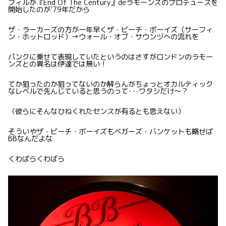
フィルが『End Of The Century』deラモーンズのプロデュースを
開始したのが’79年だから
ザ・ラーカーズの方が一年早くザ・ビーチ・ボーイズ（サーフィ
ン・ホットロッド）→ウォール・オブ・サウンヅへの流れを
パンクに乗せて表現していたというのはさすがロンドンのラモー
ンズとの異名は伊達では無い！
てか狙ったのか狙ってないのか解らんがちょっとオカルティック
なレベルで先んじていると思うのって･･･ワタシだけ〜？
（彼らにそんなひねくれたセンスが有るとも思えない）
そういやザ・ビーチ・ボーイズもベガーズ・バンケットも略せば
BBなんだよな
くわばらくわばら