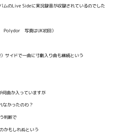
ndアルバムのLive Sideに実況録音が収録されているのでした
（’78 Polydor 写真はUK初回）
録）サイドで一曲に寸劇入り曲も継続という
が何曲か入っていますが
”を入れなかったのわ？
う判断で
のかもしれぬという