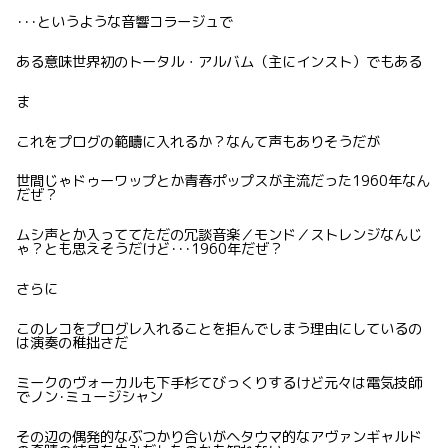
･･･というような音響コラージュで
ある意味世界初のトータル・アルバム（主にインスト）でもある
ま
これをプログの範疇に入れるか？なんて声もありそうだが
世間じゃドゥーワップとか青春ポップスが主流だった1960年なん
だぜ？
ムシ声とか入っててただの冗談音楽／モンド／ストレンジなんじ
ゃ？とも思えそうだけど･･･1960年だぜ？
さらに
このレコをプログレ入れることを拒んでしまう理由にしているの
は演奏の稚拙さだ
ミークのヴォーカルも下手杉てびっくりするけど元々は電気技師
でノン･ミュージシャン
その辺の偶発的なぶつかり合いがヘタウマ的なアヴァンギャルド