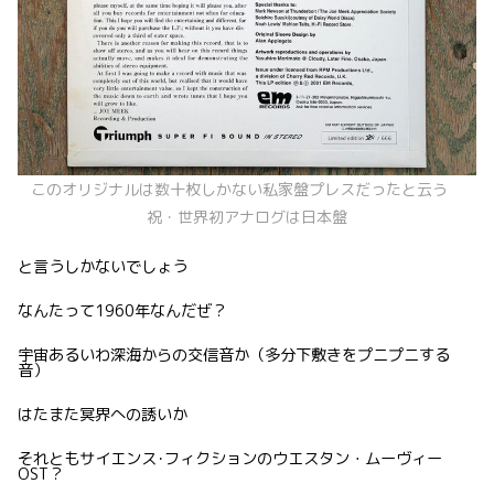
このオリジナルは数十枚しかない私家盤プレスだったと云う
祝・世界初アナログは日本盤
と言うしかないでしょう
なんたって1960年なんだぜ？
宇宙あるいわ深海からの交信音か（多分下敷きをプニプニする
音）
はたまた冥界への誘いか
それともサイエンス･フィクションのウエスタン・ムーヴィー
OST？