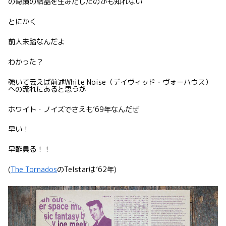
の奇蹟の結晶を生みだしたのかも知れない
とにかく
前人未踏なんだよ
わかった？
強いて云えば前述White Noise（デイヴィッド・ヴォーハウス）
への流れにあると思うが
ホワイト・ノイズでさえも’69年なんだぜ
早い！
早酢具る！！
(
The Tornados
のTelstarは’62年)