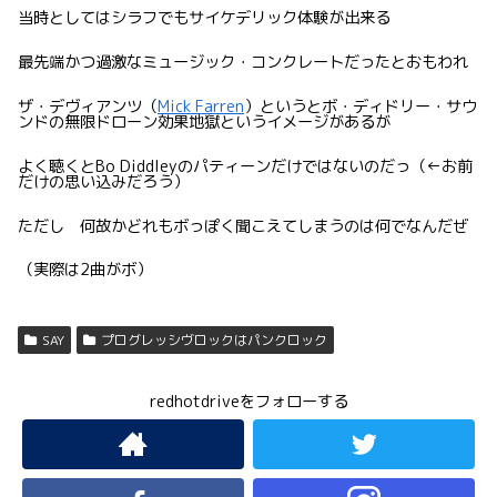
当時としてはシラフでもサイケデリック体験が出来る
最先端かつ過激なミュージック・コンクレートだったとおもわれ
ザ・デヴィアンツ（
Mick Farren
）というとボ・ディドリー・サウ
ンドの無限ドローン効果地獄というイメージがあるが
よく聴くとBo Diddleyのパティーンだけではないのだっ（←お前
だけの思い込みだろう）
ただし 何故かどれもボっぽく聞こえてしまうのは何でなんだぜ
（実際は2曲がボ）
SAY
プログレッシヴロックはパンクロック
redhotdriveをフォローする