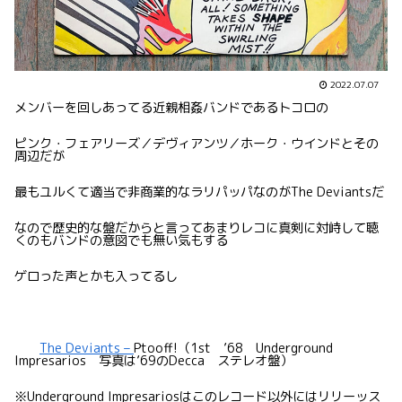
2022.07.07
メンバーを回しあってる近親相姦バンドであるトコロの
ピンク・フェアリーズ／デヴィアンツ／ホーク・ウインドとその
周辺だが
最もユルくて適当で非商業的なラリパッパなのがThe Deviantsだ
なので歴史的な盤だからと言ってあまりレコに真剣に対峙して聴
くのもバンドの意図でも無い気もする
ゲロった声とかも入ってるし
The Deviants –
Ptooff!（1st ’68 Underground
Impresarios 写真は’69のDecca ステレオ盤）
※Underground Impresariosはこのレコード以外にはリリーッス