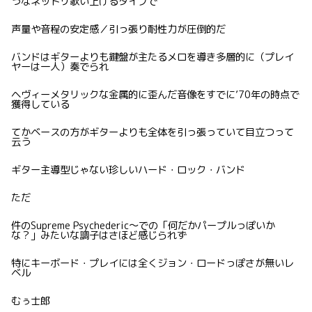
うなネットリ歌い上げるタイプで
声量や音程の安定感／引っ張り耐性力が圧倒的だ
バンドはギターよりも鍵盤が主たるメロを導き多層的に（プレイ
ヤーは一人）奏でられ
ヘヴィーメタリックな金属的に歪んだ音像をすでに’70年の時点で
獲得している
てかベースの方がギターよりも全体を引っ張っていて目立つって
云う
ギター主導型じゃない珍しいハード・ロック・バンド
ただ
件のSupreme Psychederic〜での「何だかパープルっぽいか
な？」みたいな調子はさほど感じられず
特にキーボード・プレイには全くジョン・ロードっぽさが無いレ
ベル
むぅ士郎