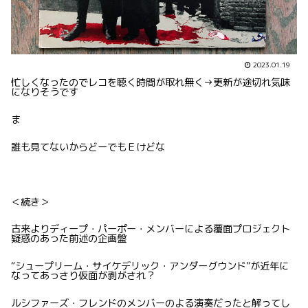
2023.01.19
忙しくなったのでレコを聴く時間が取れ無く→更新が途切れ気味
になりそうです
ま
誰も見てないからどーでもＥけどな
＜続き＞
古来よりディープ・パーポー・メンバーによる覆面プロジェクト
疑惑のあった前述の企画盤
“シュープリーム・サイケデリック・アンダーグウンド”が近年に
なってあっさり仮面が剥がされ？
ルシファーズ・フレンドのメンバーのよる演奏だったと解ってし