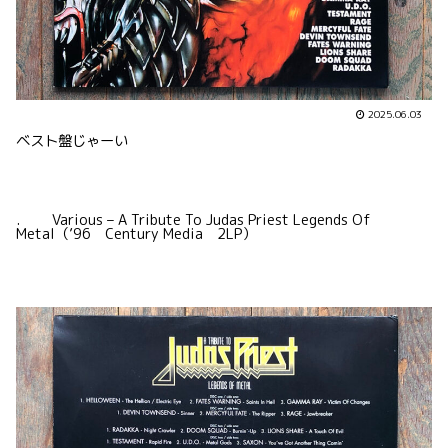
2025.06.03
ベスト盤じゃーい
. Various – A Tribute To Judas Priest Legends Of
Metal（’96 Century Media 2LP）