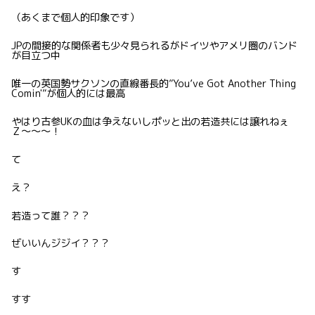
（あくまで個人的印象です）
JPの間接的な関係者も少々見られるがドイツやアメリ圏のバンド
が目立つ中
唯一の英国勢サクソンの直線番長的”You’ve Got Another Thing
Comin'”が個人的には最高
やはり古参UKの血は争えないしポッと出の若造共には譲れねぇ
Ｚ〜〜〜！
て
え？
若造って誰？？？
ぜいいんジジイ？？？
す
すす