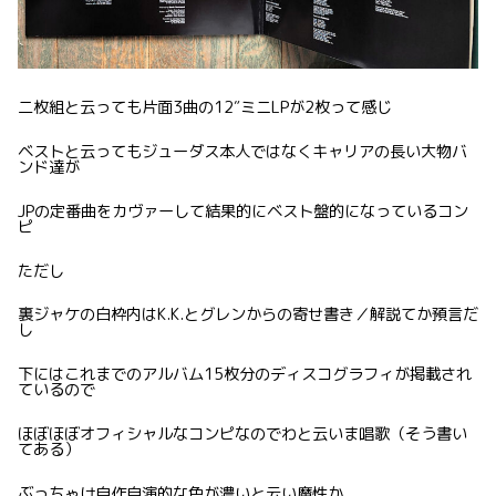
二枚組と云っても片面3曲の12″ミニLPが2枚って感じ
ベストと云ってもジューダス本人ではなくキャリアの長い大物バ
ンド達が
JPの定番曲をカヴァーして結果的にベスト盤的になっているコン
ピ
ただし
裏ジャケの白枠内はK.K.とグレンからの寄せ書き／解説てか預言だ
し
下にはこれまでのアルバム15枚分のディスコグラフィが掲載され
ているので
ほぼほぼオフィシャルなコンピなのでわと云いま唱歌（そう書い
てある）
ぶっちゃけ自作自演的な色が濃いと云い魔性か