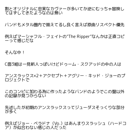
割とオリジナルに忠実なカヴァーが多いてか逆にむっちゃ冒険し
てはずしてきたようなのは無い
バンドもメタル圏内で揃えてるし良く言えば原曲リスペクト優先
例えばマーシャフル・フェイトの”The Ripper”なんかは正直コピ
ーって感じだな
そんな中！
C面3組は一見新人っぽいけどドゥーム・スクアッドの中の人は
アンスラックス×2＋アクセプト＋アグリー・キッド・ジョーのプ
ロジェクトで
このコンピに加わる為に作ったようなバンドのようでこの盤以外
の記録が見つからない
先述したが初期のアンスラックスってジューダスそっくりな部分
が多く
例えばジョー・ベラドナ（Vo.）はあんまりスラッシュ（ハードコ
ア）が似合わない感じの人だった