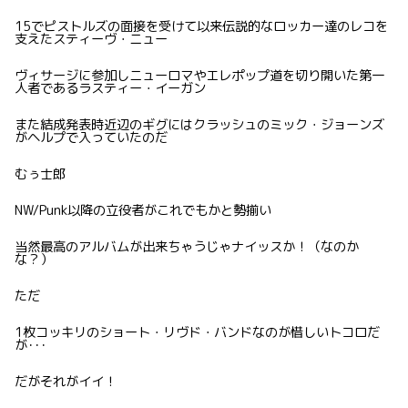
15でピストルズの面接を受けて以来伝説的なロッカー達のレコを
支えたスティーヴ・ニュー
ヴィサージに参加しニューロマやエレポップ道を切り開いた第一
人者であるラスティー・イーガン
また結成発表時近辺のギグにはクラッシュのミック・ジョーンズ
がヘルプで入っていたのだ
むぅ士郎
NW/Punk以降の立役者がこれでもかと勢揃い
当然最高のアルバムが出来ちゃうじゃナイッスか！（なのか
な？）
ただ
1枚コッキリのショート・リヴド・バンドなのが惜しいトコロだ
が･･･
だがそれがイイ！