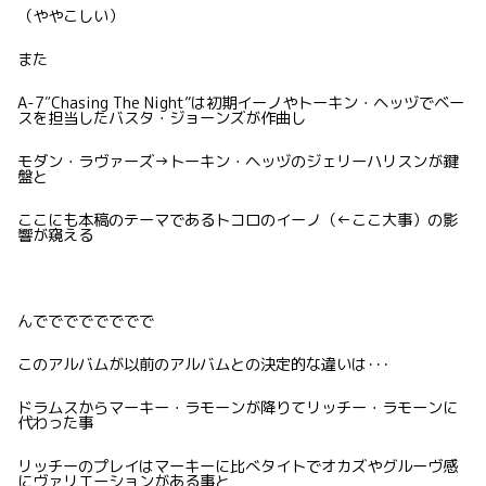
（ややこしい）
また
A-7″Chasing The Night”は初期イーノやトーキン・ヘッヅでベー
スを担当したバスタ・ジョーンズが作曲し
モダン・ラヴァーズ→トーキン・ヘッヅのジェリーハリスンが鍵
盤と
ここにも本稿のテーマであるトコロのイーノ（←ここ大事）の影
響が窺える
んでででででででで
このアルバムが以前のアルバムとの決定的な違いは･･･
ドラムスからマーキー・ラモーンが降りてリッチー・ラモーンに
代わった事
リッチーのプレイはマーキーに比べタイトでオカズやグルーヴ感
にヴァリエーションがある事と