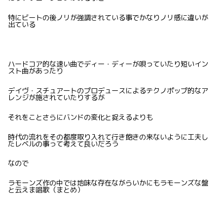
特にビートの後ノリが強調されている事でかなりノリ感に違いが
出ている
ハードコア的な速い曲でディー・ディーが唄っていたり短いイン
スト曲があったり
デイヴ・スチュアートのプロデュースによるテクノポップ的なア
レンジが施されていたりするが
それをことさらにバンドの変化と捉えるよりも
時代の流れをその都度取り入れて行き飽きの来ないように工夫し
たレベルの事って考えて良いだろう
なので
ラモーンズ作の中では地味な存在ながらいかにもラモーンズな盤
と云えま唱歌（まとめ）