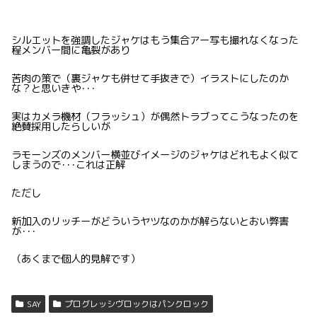
シルエットを強調したジャケはもう集合アー写も撮れなくなった
程メンバー間に亀裂があり
苦肉の策で（裏ジャケも併せて手抜きで）イラストにしたのか
な？と思いきや･･･
実はカメラ機材（フラッシュ）が偶然トラブってこうなったのを
絶賛採用したらしいが
ラモーンズのメンバー横並びイメージのジャケはどれもよく似て
しまうので･･･これは正解
ただし
新加入のリッチーがどういうヤツなのかが解らないとおい弊害
が･･･
（あくまで個人的見解です）
SAY
プログレッシヴロックはパンクロック