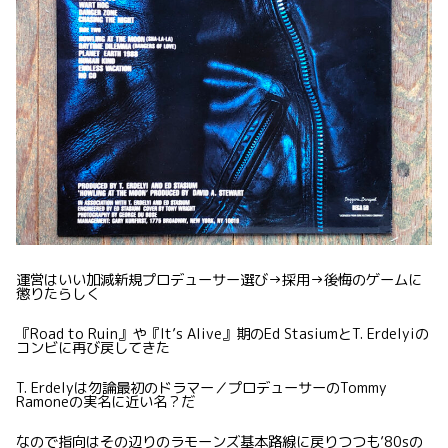
運営はいい加減新規プロデューサー選び→採用→後悔のゲームに
懲りたらしく
『Road to Ruin』や『It’s Alive』期のEd StasiumとT. Erdelyiの
コンビに再び戻してきた
T. Erdelyは勿論最初のドラマー／プロデューサーのTommy
Ramoneの実名に近い名？だ
なので指向はその辺りのラモーンズ基本路線に戻りつつも’80sの