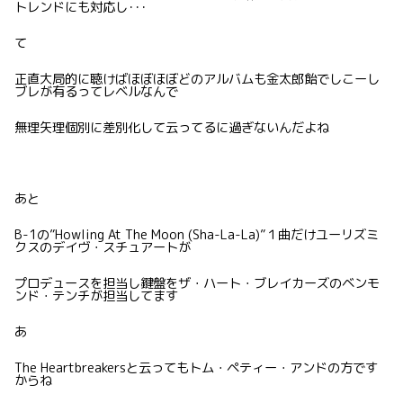
トレンドにも対応し･･･
て
正直大局的に聴けばほぼほぼどのアルバムも金太郎飴でしこーし
ブレが有るってレベルなんで
無理矢理個別に差別化して云ってるに過ぎないんだよね
あと
B-1の”Howling At The Moon (Sha-La-La)”１曲だけユーリズミ
クスのデイヴ・スチュアートが
プロデュースを担当し鍵盤をザ・ハート・ブレイカーズのベンモ
ンド・テンチが担当してます
あ
The Heartbreakersと云ってもトム・ペティー・アンドの方です
からね