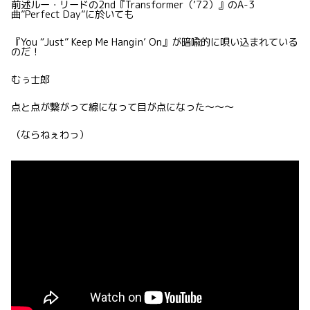
前述ルー・リードの2nd『Transformer（’72）』のA-3
曲”Perfect Day”に於いても
『You “Just” Keep Me Hangin’ On』が暗喩的に唄い込まれている
のだ！
むぅ士郎
点と点が繋がって線になって目が点になった〜〜〜
（ならねぇわっ）