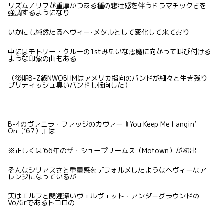
リズム／リフが重厚かつある種の悲壮感を伴うドラマチックさを
強調するようになり
いかにも純然たるヘヴィー･メタルとして変化して来ており
中にはモトリー・クルーの1stみたいな悪魔に向かって叫び付ける
ような印象の曲もある
（後期B-Z級NWOBHMはアメリカ指向のバンドが細々と生き残り
ブリティッシュ臭いバンドも転向した）
B-4のヴァニラ・ファッジのカヴァー『You Keep Me Hangin’
On（’67）』は
※正しくは’66年のザ・シュープリームス（Motown）が初出
そんなシリアスさと重量感をデフォルメしたようなヘヴィーなア
レンジになっているが
実はエルフと関連深いヴェルヴェット・アンダーグラウンドの
Vo/Grであるトコロの