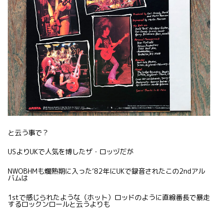
と云う事で？
USよりUKで人気を博したザ・ロッヅだが
NWOBHMも爛熟期に入った’82年にUKで録音されたこの2ndアル
バムは
1stで感じられたような（ホット）ロッドのように直線番長で暴走
するロックンロールと云うよりも