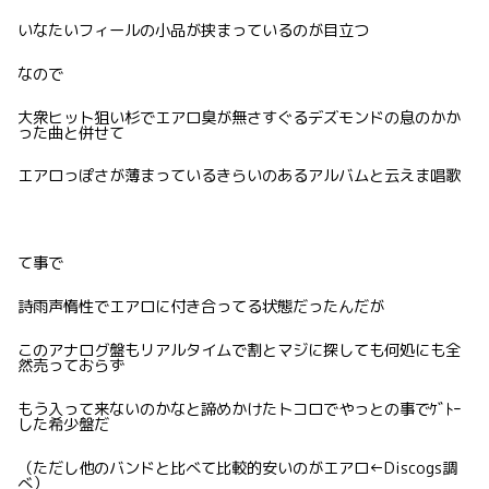
いなたいフィールの小品が挟まっているのが目立つ
なので
大衆ヒット狙い杉でエアロ臭が無さすぐるデズモンドの息のかか
った曲と併せて
エアロっぽさが薄まっているきらいのあるアルバムと云えま唱歌
て事で
詩雨声惰性でエアロに付き合ってる状態だったんだが
このアナログ盤もリアルタイムで割とマジに探しても何処にも全
然売っておらず
もう入って来ないのかなと諦めかけたトコロでやっとの事でｹﾞﾄｰ
した希少盤だ
（ただし他のバンドと比べて比較的安いのがエアロ←Discogs調
べ）