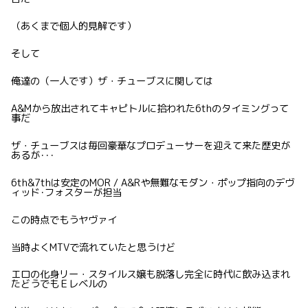
（あくまで個人的見解です）
そして
俺達の（一人です）ザ・チューブスに関しては
A&Mから放出されてキャピトルに拾われた6thのタイミングって
事だ
ザ・チューブスは毎回豪華なプロデューサーを迎えて来た歴史が
あるが･･･
6th&7thは安定のMOR / A&Rや無難なモダン・ポップ指向のデヴ
ィッド･フォスターが担当
この時点でもうヤヴァイ
当時よくMTVで流れていたと思うけど
エロの化身リー・スタイルス嬢も脱落し完全に時代に飲み込まれ
たどうでもＥレベルの