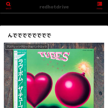
redhotdrive
serch
menu
んでででででででで
プログレッシヴロックはパンクロック