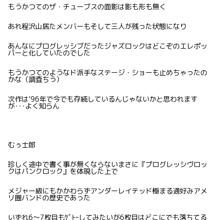
もうかつてのザ・チューブスの面影は影も形も無く
あれ程沢山居たメンバーもそして三人が残った状態になり
あんなにプログレッシブだったジャズロックはどこぞのエレポッ
パーと化していたのでした
もうかつてのようなド派手なステージ・ショーも止めちゃったの
かな（調査ちう）
次作は’96年で今でも存続しているんじゃないかと思われます
が･･･よく知らん
むぅ士郎
珍しく途中で書く事が無くならないまさに『プログレッシヴロッ
クはパンクロック』を体現した上で
メジャー級にもかかわらずアンダーレイテッド極まる通好みアメ
リ圏バンドの歴史であった
いずれ6〜7枚目もｹﾞﾄｰしてみたいが6枚目はどこにでも落ちてる