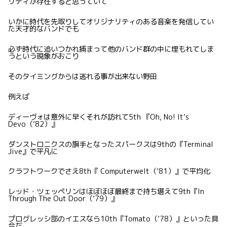
リティが存在すると思っていて
いかに時代を先取りしてオリジナリティのある音楽を発信してい
た天才的なバンドでも
必ず時代に追いつかれ捕まって他のバンド群の中に埋もれてしま
うという現象がおこり
そのタイミングからは逃れる事が出来ない野田
例えば
ディーヴォは意外に早くそれが訪れて5th 『Oh, No! It’s
Devo（’82）』
ダンストロニクスの旗手となったスパークスは9thの『Terminal
Jive』で平凡に
クラフトワークでさえ8th『 Computerwelt（’81）』で平均化
レッド・ツェッペリンはほぼほぼ最終まで持ち堪えて9th『In
Through The Out Door（’79）』
プログレッシ部のイエスなら10th『Tomato（’78）』といった具
合だ