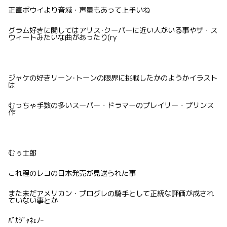
正直ボウイより音域・声量もあって上手いね
グラム好きに関してはアリス･クーパーに近い人がいる事やザ・ス
ウィートみたいな曲があったり(ry
ジャケの好きリーン･トーンの限界に挑戦したかのようかイラスト
は
むっちゃ手数の多いスーパー・ドラマーのプレイリー・プリンス
作
むぅ士郎
これ程のレコの日本発売が見送られた事
また未だアメリカン・プログレの騎手として正統な評価が成され
ていない事とか
ﾊﾞｶｼﾞｬﾈｪﾉｰ