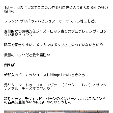
1st〜2ndのようなテクニカルで変幻自在に入り組んだ変化の多い
編曲の
フランク･ザッパやマハビシュヌ・オーケストラ等にも近い
変態的かつ偏執的なジャズ・ロック寄りのプログレッシヴ・ロッ
クが展開されつつ
陽気で聴きやすいアメリカンなポップさも失っていないという
最強のロックだと云え魔性か
例えば
新加入のパーカッショニストMingo Lewisときたら
元リターン・トゥ・フォーエヴァー（チック・コレア）／サンタ
ナ／アル・ディメオラ他とか
次期イーノ+デヴィッド・バーンのメンバーと云えばこのバンド
の音楽偏差値がいかに高いかわかろうもん