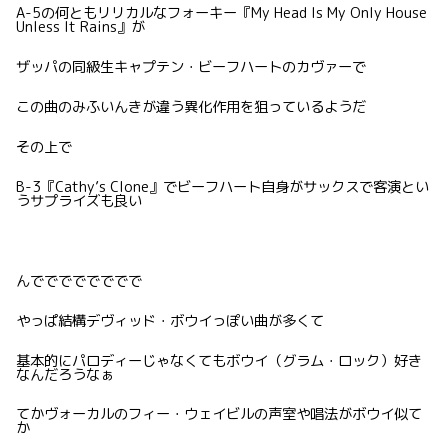
A-5の何ともリリカルなフォーキー『My Head Is My Only House
Unless It Rains』が
ザッパの同級生キャプテン・ビーフハートのカヴァーで
この曲のみふいんきが違う異化作用を狙っているようだ
その上で
B-3『Cathy’s Clone』でビーフハート自身がサックスで客演とい
うサプライズも良い
んでででででででで
やっぱ結構デヴィッド・ボウイっぽい曲が多くて
基本的にパロディーじゃなくてもボウイ（グラム・ロック）好き
なんだろうなぁ
てかヴォーカルのフィー・ウェイビルの声室や唱法がボウイ似て
か